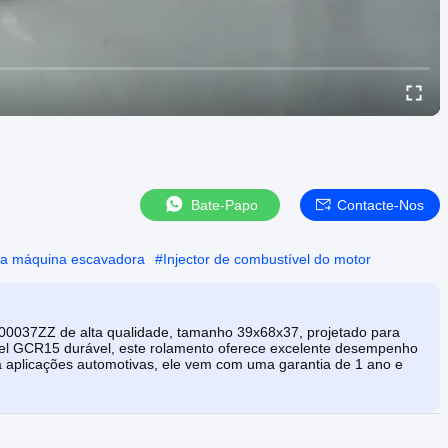
Bate-Papo
Contacte-Nos
da máquina escavadora
#
Injector de combustível do motor
0037ZZ de alta qualidade, tamanho 39x68x37, projetado para
vel GCR15 durável, este rolamento oferece excelente desempenho
ra aplicações automotivas, ele vem com uma garantia de 1 ano e