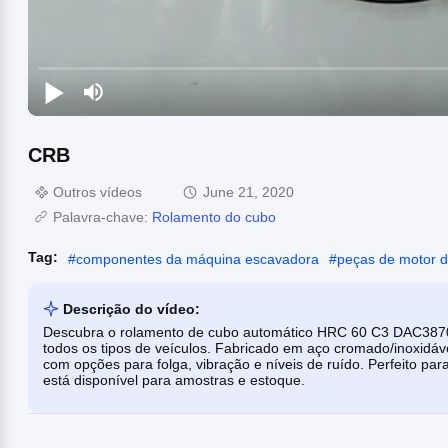
CRB
Outros vídeos
June 21, 2020
Palavra-chave:
Rolamento do cubo
Tag:
#
componentes da máquina escavadora
#
peças de motor 
Descrição do vídeo:
Descubra o rolamento de cubo automático HRC 60 C3 DAC3870
todos os tipos de veículos. Fabricado em aço cromado/inoxidá
com opções para folga, vibração e níveis de ruído. Perfeito pa
está disponível para amostras e estoque.