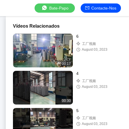
Bate-Papo
Contacte-Nos
Vídeos Relacionados
6
工厂视频
August 03, 2023
00:17
4
工厂视频
August 03, 2023
00:30
5
工厂视频
August 03, 2023