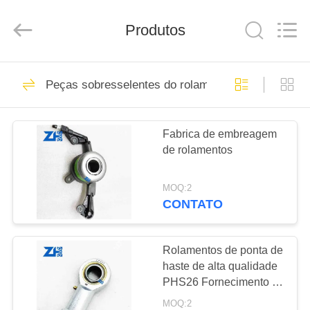
2026
ZhongHong
bearing
Co.,
Produtos
LTD..
All
Rights
Reserved.
CASA
941
Peças sobresselentes do rolamento
rolamentos
PRODUTOS
autocompensadores
Fabrica de embreagem
de rolamentos
de rolos
SOBRE
NÓS
MOQ:2
CONTATO
1281
EXCURSÃO
Rolamento de rolo
DA
Rolamentos de ponta de
haste de alta qualidade
FÁBRICA
do atarraxamento
PHS26 Fornecimento de
fábrica
MOQ:2