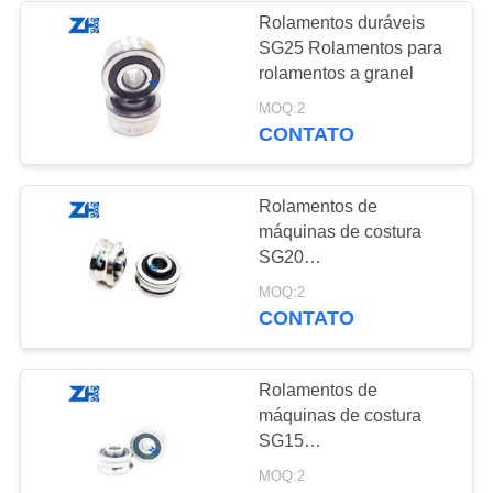
Rolamentos duráveis
SG25 Rolamentos para
889
rolamentos a granel
Rolamento da
MOQ:2
CONTATO
máquina
escavadora
Rolamentos de
máquinas de costura
SG20
tamanho:6*24*11mm
211
MOQ:2
CONTATO
Rolamento de
esferas
Rolamentos de
máquinas de costura
SG15
tamanho:5*17*8mm
MOQ:2