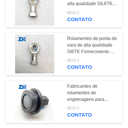
SHOW
alta qualidade SIL6TK
Fornecimento de fábrica
MOQ:2
MAPA
CONTATO
641
DO
rolamento rígido de
SITE
Rolamentos de ponta de
esferas
vara de alta qualidade
SI6TK Fornecimento de
POLÍTICA
fábrica
MOQ:2
DE
CONTATO
PRIVACIDADE
42
Fabricantes de
Peças
rolamentos de
engrenagens para
sobresselentes do
empilhadeiras
MOQ:2
FR70064029
rolamento
CONTATO