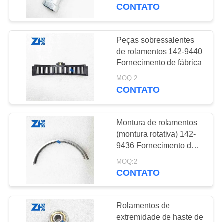
CONTROLE
CONTATO
DA
QUALIDADE
Peças sobressalentes
339
de rolamentos 142-9440
Rolamentos de
Fornecimento de fábrica
CONTACTE-
blocos de
MOQ:2
NOS
CONTATO
almofadas
NOTÍCIA
Montura de rolamentos
(montura rotativa) 142-
PEÇA
9436 Fornecimento de
801
fábrica
UMAS
MOQ:2
rolamento de rolos
CONTATO
CITAÇÕES
cilíndricos
Rolamentos de
VR
extremidade de haste de