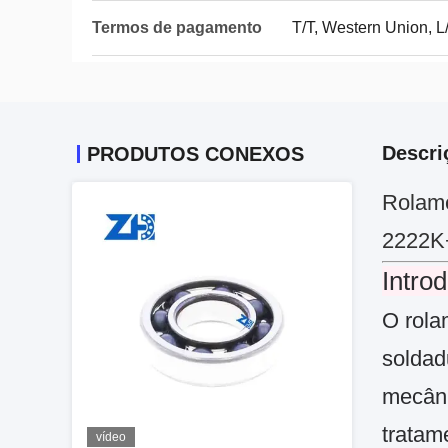
Termos de pagamento
T/T, Western Union, 
Descri
PRODUTOS CONEXOS
Rolame
2222K
Intro
O rola
soldad
mecâni
tratam
vídeo