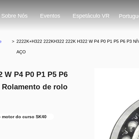
Sobre Nós
Eventos
Espetáculo VR
Portugu
e
>
2222K+H322 222KH322 222K H322 W P4 P0 P1 P5 P6 P3 NÍVE
AÇO
 W P4 P0 P1 P5 P6
Rolamento de rolo
 motor do curso SK40