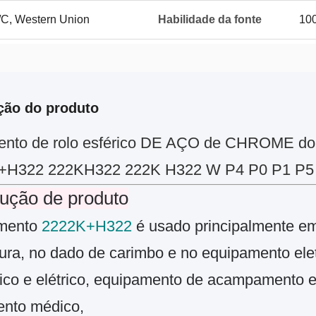
L/C, Western Union
Habilidade da fonte
10
ção do produto
nto de rolo esférico DE AÇO de CHROME do 
+H322 222KH322 222K H322 W P4 P0 P1 P5
dução de produto
mento
2222K+H322
é usado principalmente e
ura, no dado de carimbo e no equipamento eletr
co e elétrico, equipamento de acampamento exte
ento médico,