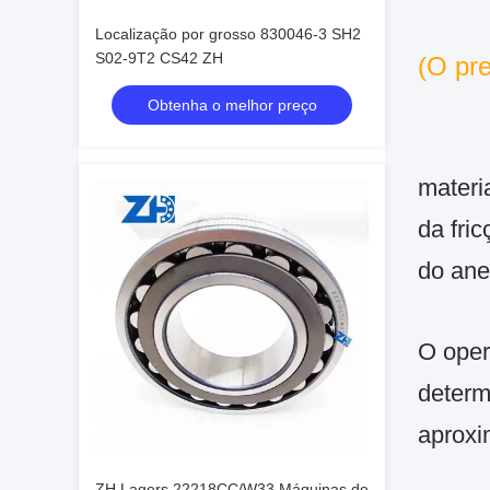
Localização por grosso 830046-3 SH2
S02-9T2 CS42 ZH
(
O pre
Obtenha o melhor preço
materi
da fri
do ane
O oper
determ
aproxi
ZH Lagers 22218CC/W33 Máquinas de