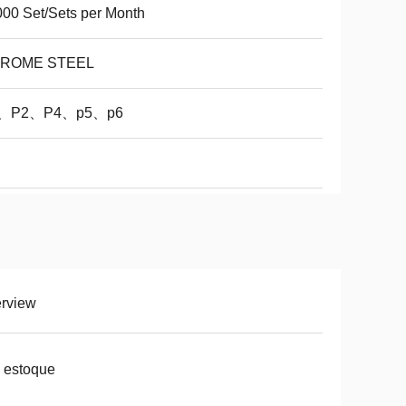
00 Set/Sets per Month
ROME STEEL
、P2、P4、p5、p6
erview
 estoque