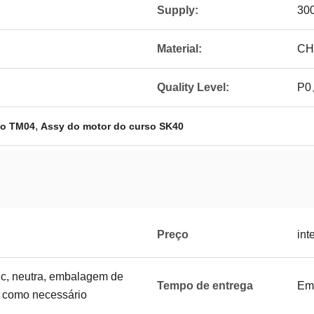
Supply:
300
Material:
CH
Quality Level:
P0
,
so TM04
Assy do motor do curso SK40
Preço
int
c, neutra, embalagem de
Tempo de entrega
Em
 como necessário