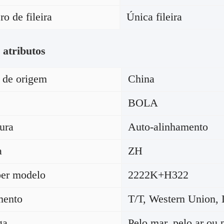
o de fileira
Única fileira
 atributos
 de origem
China
BOLA
tura
Auto-alinhamento
a
ZH
er modelo
2222K+H322
mento
T/T, Western Union,
ga
Pelo mar, pelo ar ou 