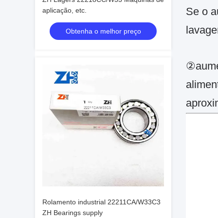
Se o a
aplicação, etc.
lavage
Obtenha o melhor preço
②aumen
alimen
aproxi
Rolamento industrial 22211CA/W33C3
ZH Bearings supply