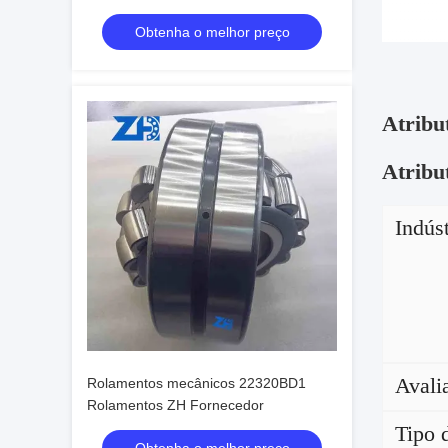
Obtenha o melhor preço
Atribu
Atribut
Indúst
Avali
Rolamentos mecânicos 22320BD1
Rolamentos ZH Fornecedor
Tipo 