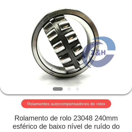
2026
ZhongHong
bearing
Co.,
LTD..
All
Rights
Reserved.
CASA
PRODUTOS
SOBRE
NÓS
EXCURSÃO
DA
Rolamentos autocompensadores de rolos
FÁBRICA
Rolamento de rolo 23048 240mm
esférico de baixo nível de ruído do