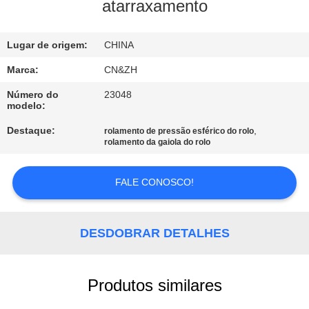
CONTROLE
atarraxamento
DA
Lugar de origem:
CHINA
QUALIDADE
Marca:
CN&ZH
CONTACTE-
Número do
23048
modelo:
NOS
Destaque:
,
rolamento de pressão esférico do rolo
rolamento da gaiola do rolo
NOTÍCIA
FALE CONOSCO!
PEÇA
UMAS
DESDOBRAR DETALHES
CITAÇÕES
Produtos similares
VR