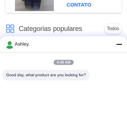
CONTATO
Categorias populares
Todos
Ashley.
rolamentos
Rolamento de rolo do
autocompensadores
atarraxamento
de rolos
6:49 AM
Good day, what product are you looking for?
Rolamentos de
rolamento de rolos
blocos de almofadas
cilíndricos
Peças
rolamento rígido de
sobresselentes do
esferas
rolamento