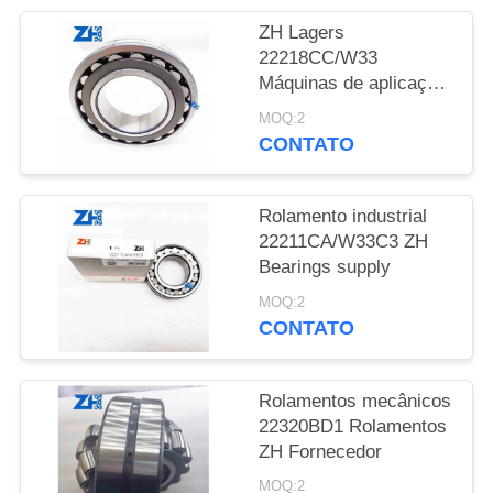
SHOW
ZH Lagers
22218CC/W33
MAPA
Máquinas de aplicação,
etc.
DO
MOQ:2
CONTATO
SITE
POLÍTICA
Rolamento industrial
22211CA/W33C3 ZH
DE
Bearings supply
PRIVACIDADE
MOQ:2
CONTATO
Rolamentos mecânicos
22320BD1 Rolamentos
ZH Fornecedor
MOQ:2